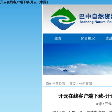
开云在线客户端下载-开云（中国）
主页
简介概况
党
您的当前位置：
首页
> 公司新闻
开云在线客户端下载-开
来源：开云