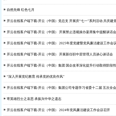
自然先锋 红色七月
开云在线客户端下载-开云（中国）党总支 开展庆“七一”系列活动 共庆建党
开云在线客户端下载-开云（中国） 开展禁止违规操办宴席集中提醒谈话
开云在线客户端下载-开云（中国） 2025年度党建暨党风廉洁建设工作会
开云在线客户端下载-开云（中国） 开展新任职中层管理人员谈心谈话会
开云在线客户端下载-开云（中国）集团 国企改革深化提升行动取得阶段
“深入开展党纪教育.传承党的优良作风”
开云在线客户端下载-开云（中国）集团公司专题学习省委十二届 五次全
寄英雄烈士之哀思 承振兴中华之遗志
开云在线客户端下载-开云（中国） 2024年党风廉洁建设工作会议召开