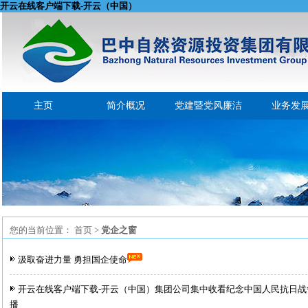
开云在线客户端下载-开云（中国）
主页
简介概况
党建暨党风廉洁
业务发
您的当前位置：
首页
>
党企之窗
汲取奋进力量 勇担国企使命
开云在线客户端下载-开云（中国）集团公司集中收看纪念中国人民抗日战争
播