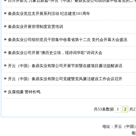
日月开新元 万象启新篇--开云（中国）秦鼎实业公司组织集中收看党的二
秦鼎实业党总支开展系列活动 纪念建党101周年
秦鼎实业开展管理制度宣贯培训
秦鼎实业公司组织党员干部集中收看省第十二次 党代会开幕大会盛况
秦鼎实业公司开展“拂历史尘埃，现诗词华彩”诗词大会
开云（中国）秦鼎实业有限公司开展节前暨在建项目廉洁提醒谈话
开云（中国）秦鼎实业有限公司党建暨党风廉洁建设工作会议召开
反腐倡廉 警钟长鸣
共53条数据
1
2
共2
地址：开云（中国）经
蜀