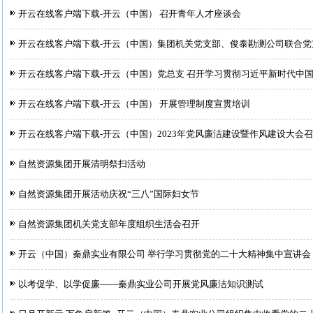
开云在线客户端下载-开云（中国） 召开青年人才座谈会
开云在线客户端下载-开云（中国）集团机关党支部、俊泰勘测公司联合党
开云在线客户端下载-开云（中国）党总支 召开学习贯彻习近平新时代中
开云在线客户端下载-开云（中国） 开展管理制度宣贯培训
开云在线客户端下载-开云（中国）2023年党风廉洁建设暨作风建设大会
自然资源集团开展清明祭扫活动
自然资源集团开展活动庆祝“三八”国际妇女节
自然资源集团机关党支部年度组织生活会召开
开云（中国）秦鼎实业有限公司 举行学习贯彻党的二十大精神集中宣讲会
以考促学、以学促廉——秦鼎实业公司开展党风廉洁知识测试