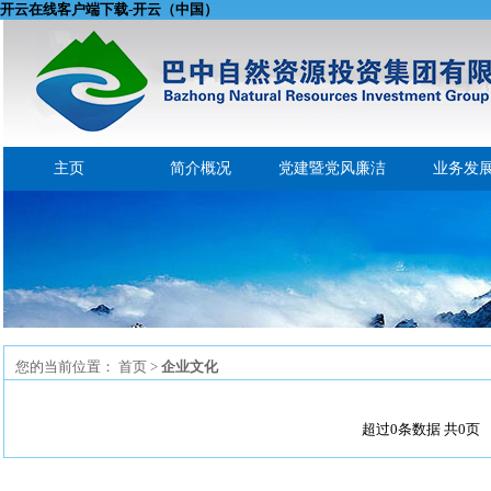
开云在线客户端下载-开云（中国）
主页
简介概况
党建暨党风廉洁
业务发
您的当前位置：
首页
>
企业文化
超过0条数据 共0页