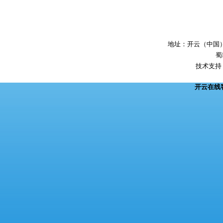
地址：开云（中国）经
蜀
技术支持
开云在线