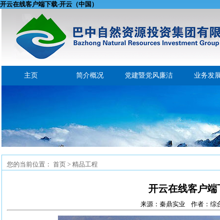
开云在线客户端下载-开云（中国）
主页
简介概况
党建暨党风廉洁
业务发
您的当前位置：
首页
> 精品工程
开云在线客户端
来源：秦鼎实业 作者：综合部