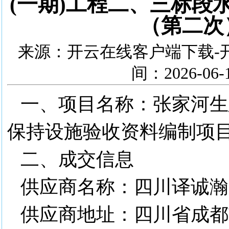
(一期)工程二、三标段
（第二次
来源：开云在线客户端下载-
间：2026-0
一、项目名称：张家河生
保持设施验收资料编制项
二、成交信息
供应商名称：四川译诚瀚
供应商地址：四川省成都市