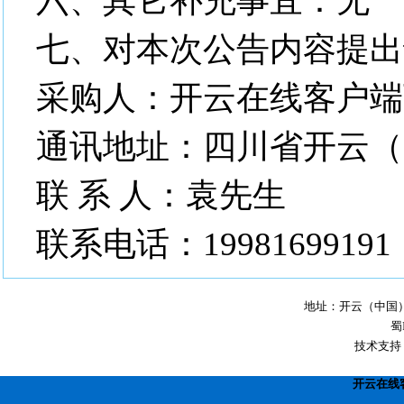
六、其它补充事宜：无
七、对本次公告内容提出
采购人：开云在线客户端
通讯地址：四川省开云（
联 系 人：袁先生
联系电话：19981699191
地址：开云（中国）经
蜀
技术支持
开云在线