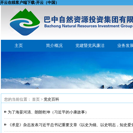
开云在线客户端下载-开云（中国）
主页
简介概况
党建暨党风廉洁
业务发
您的当前位置：
首页
>
党史百科
为了海晏河清、朗朗乾坤（习近平的小康故事）
《求是》杂志发表习近平总书记重要文章《以史为镜、以史明志，知史爱